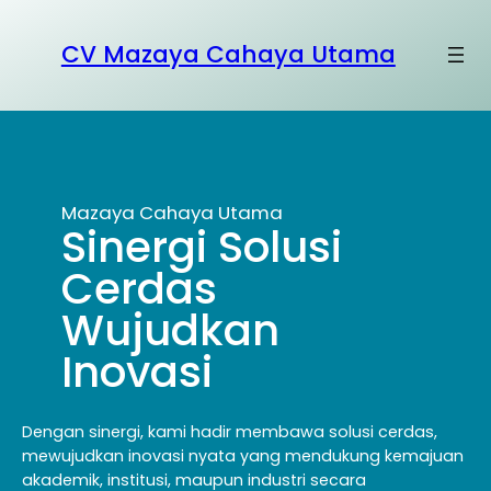
S
k
CV Mazaya Cahaya Utama
i
p
t
o
c
Mazaya Cahaya Utama
o
Sinergi Solusi
n
t
Cerdas
e
Wujudkan
n
Inovasi
t
Dengan sinergi, kami hadir membawa solusi cerdas,
mewujudkan inovasi nyata yang mendukung kemajuan
akademik, institusi, maupun industri secara